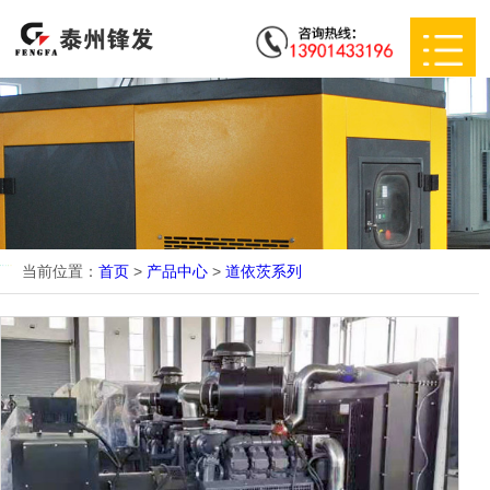
首页
易游在线登录官网,易游online（中国）
产品中心
特殊定制
当前位置：
首页
>
产品中心
>
道依茨系列
应用方案
服务支持
新闻动态
联系我们