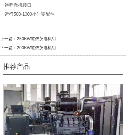
·远程微机接口
·运行500-1000小时零配件
上一篇：
250KW道依茨电机组
下一篇：
200KW道依茨电机组
推荐产品