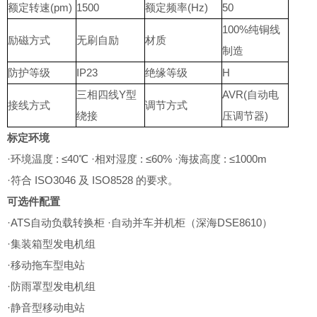
额定转速(pm)
1500
额定频率(Hz)
50
100%纯铜线
励磁方式
无刷自励
材质
制造
防护等级
IP23
绝缘等级
H
三相四线Y型
AVR(自动电
接线方式
调节方式
绕接
压调节器)
标定环境
·环境温度 : ≤40℃ ·相对湿度 : ≤60% ·海拔高度 : ≤1000m
·符合 ISO3046 及 ISO8528 的要求。
可选件配置
·ATS自动负载转换柜 ·自动并车并机柜（深海DSE8610）
·集装箱型发电机组
·移动拖车型电站
·防雨罩型发电机组
·静音型移动电站