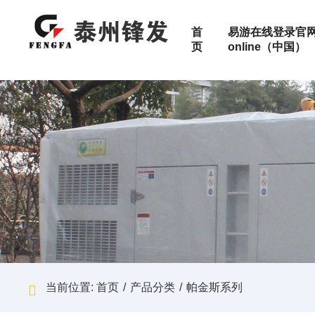
首
易游在线登录官网
页
online（中国）
特殊定制
按功率范
高压机组
10-50KW
静音机组
50-100KW
关于锋发
高压机组
数据中心
配件
移动式电站
100-300K
集装箱式发电机组
300-500K
500-800K
产品服务范围
移动式电站
矿山
售后服务
800-1200
1200-150
加入锋发
医院
1500-200
2000-240
当前位置:
首页
/
产品分类
/
帕金斯系列
检测报告
工厂