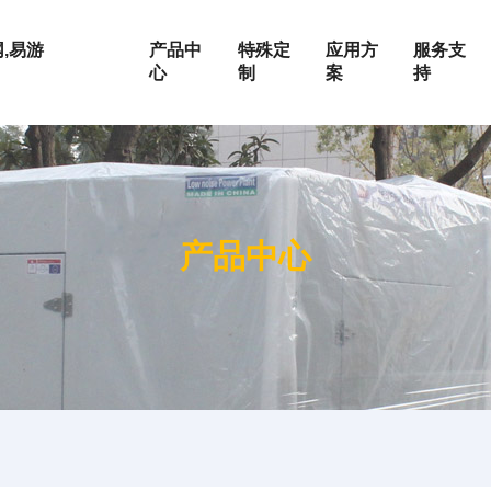
,易游
产品中
特殊定
应用方
服务支
心
制
案
持
围
按发动机品牌
上柴系列
产品中心
玉柴系列
荣誉证书
静音机组
电站
定制化服务
W
潍柴系列
W
康明斯系列
W
帕金斯系列
企业文化
集装箱式发电机组
油田
维修保养
KW
道依茨系列
0KW
沃尔沃系列
成为合作伙伴
房地产
0KW
奔驰系列
0KW
户外施工