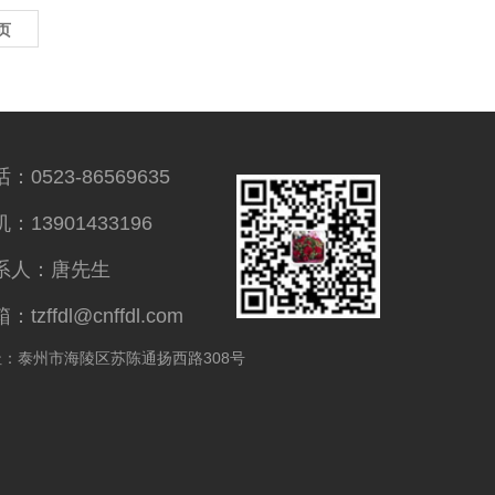
页
：0523-86569635
：13901433196
系人：唐先生
：tzffdl@cnffdl.com
址：泰州市海陵区苏陈通扬西路308号