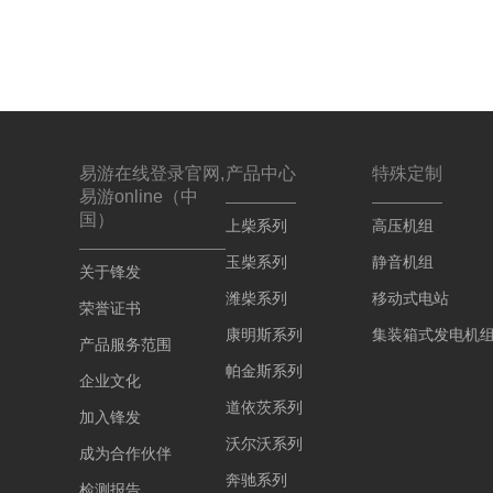
易游在线登录官网,
产品中心
特殊定制
易游online（中
国）
上柴系列
高压机组
玉柴系列
静音机组
关于锋发
潍柴系列
移动式电站
荣誉证书
康明斯系列
集装箱式发电机
产品服务范围
帕金斯系列
企业文化
道依茨系列
加入锋发
沃尔沃系列
成为合作伙伴
奔驰系列
检测报告