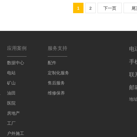
1
2
下一页
尾
应用案例
服务支持
电话
手机
数据中心
配件
电站
定制化服务
联
矿山
售后服务
邮箱
组
油田
维修保养
地
医院
房地产
工厂
户外施工