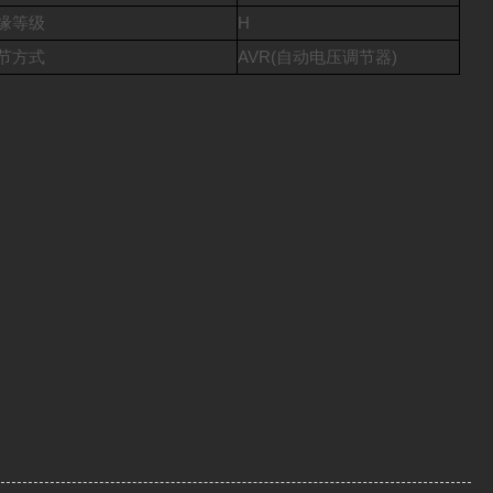
缘等级
H
节方式
AVR(自动电压调节器)