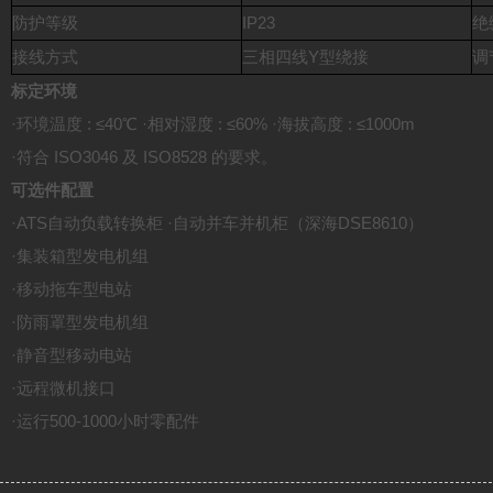
防护等级
IP23
绝
接线方式
三相四线Y型绕接
调
标定环境
·环境温度 : ≤40℃ ·相对湿度 : ≤60% ·海拔高度 : ≤1000m
·符合 ISO3046 及 ISO8528 的要求。
可选件配置
·ATS自动负载转换柜 ·自动并车并机柜（深海DSE8610）
·集装箱型发电机组
·移动拖车型电站
·防雨罩型发电机组
·静音型移动电站
·远程微机接口
·运行500-1000小时零配件