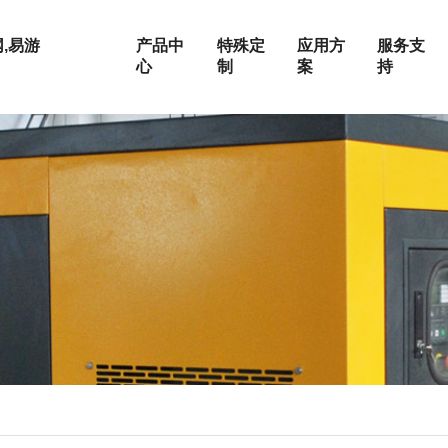
,易游
产品中
特殊定
应用方
服务支
心
制
案
持
按功率范围
按发动机品牌
10-50KW
上柴系列
50-100KW
玉柴系列
荣誉证书
静音机组
电站
定制化服务
100-300KW
潍柴系列
300-500KW
康明斯系列
500-800KW
帕金斯系列
企业文化
集装箱式发电机组
油田
维修保养
800-1200KW
道依茨系列
1200-1500KW
沃尔沃系列
成为合作伙伴
房地产
1500-2000KW
奔驰系列
2000-2400KW
户外施工