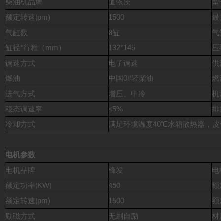
柴油机品牌
道依茨
型
额定转速(pm)
1500
最
气缸数
8缸
气
缸径*行程（mm）
132*145
压
调速方式
电子调速
供
燃油
中国0#轻柴油
燃
进气方式
增压、中冷
机
稳态调速率
≤5%
排
冷却方式
满足环境温度40℃水箱散热器，
电机参数
电机品牌
锋发
电
额定功率(KW)
450
额
额定转速(pm)
1500
额
励磁方式
无刷自励
材