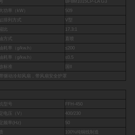
号
BF8M1015CP-LA G3
大功率（kW）
509
缸排列方式
V型
缩比
17.3:1
油方式
直喷
油耗率（g/kw.h）
≤200
油耗率（g/kw.h）
≤0.5
放标准
国II
皮带驱动冷却风扇，带风扇安全护罩
机型号
FFH-450
定电压（V）
400/230
定频率(Hz)
50
质
100%纯铜线制造