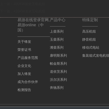
上一篇：
480KW道依茨电机组
下一篇：
420KW道依茨电机组
易游在线登录官网,
产品中心
特殊定制
易游online（中
国）
上柴系列
高压机组
玉柴系列
静音机组
关于锋发
潍柴系列
移动式电站
荣誉证书
康明斯系列
集装箱式发电机
产品服务范围
帕金斯系列
企业文化
道依茨系列
加入锋发
沃尔沃系列
成为合作伙伴
奔驰系列
检测报告