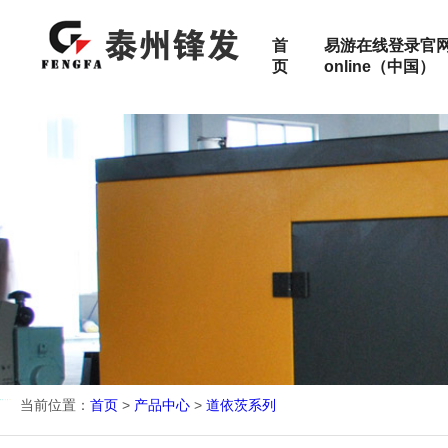
首
易游在线登录官网
页
online（中国）
特殊定制
高压机组
静音机组
关于锋发
高压机组
数据中心
配件
移动式电站
集装箱式发电机组
产品服务范围
移动式电站
矿山
售后服务
加入锋发
医院
当前位置：
首页
>
产品中心
>
道依茨系列
检测报告
工厂