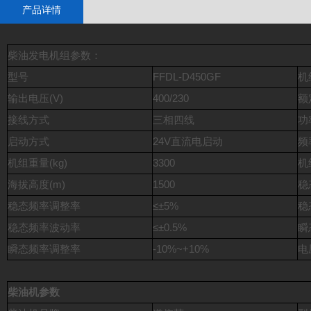
产品详情
柴油发电机组参数：
型号
FFDL-D450GF
机
输出电压(V)
400/230
额
接线方式
三相四线
功
启动方式
24V直流电启动
频
机组重量(kg)
3300
机
海拔高度(m)
1500
稳
稳态频率调整率
≤±5%
稳
稳态频率波动率
≤±0.5%
瞬
瞬态频率调整率
-10%~+10%
电
柴油机参数