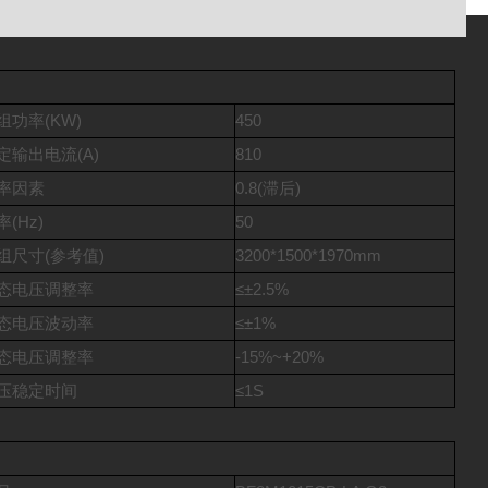
组功率(KW)
450
定输出电流(A)
810
率因素
0.8(滞后)
率(Hz)
50
组尺寸(参考值)
3200*1500*1970mm
态电压调整率
≤±2.5%
态电压波动率
≤±1%
态电压调整率
-15%~+20%
压稳定时间
≤1S