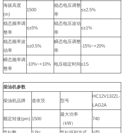
海拔高度
稳态电压调整
1500
≤±2.5%
(m)
率
稳态频率调
稳态电压波动
≤±5%
≤±1%
整率
率
稳态频率波
瞬态电压调整
≤±0.5%
-15%~+20%
动率
率
瞬态频率调
-10%~+10%
电压稳定时间
≤1S
整率
柴油机参数
HC12V132ZL-
柴油机品牌
道依茨
型号
LAG2A
最大功率
额定转速(pm)
1500
740
（kW）
气缸数
12缸
气缸排列方式
V型