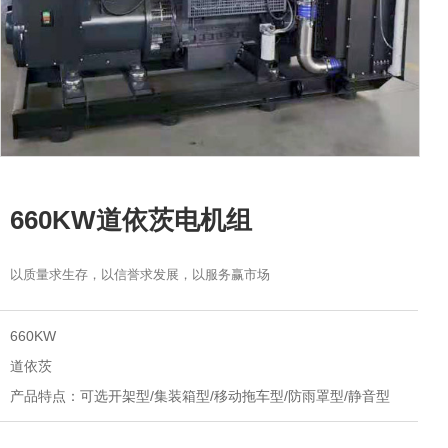
660KW道依茨电机组
以质量求生存，以信誉求发展，以服务赢市场
660KW
道依茨
可选开架型/集装箱型/移动拖车型/防雨罩型/静音型