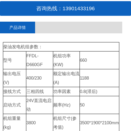
咨询热线：13901433196
产品详情
柴油发电机组参数：
FFDL-
机组功率
型号
660
D660GF
(KW)
输出电压
额定输出电流
400/230
1188
(V)
(A)
接线方式
三相四线
功率因素
0.8(滞后)
24V直流电启
启动方式
频率(Hz)
50
动
机组重量
机组尺寸(参
3800
3500*1900*2100mm
(kg)
考值)