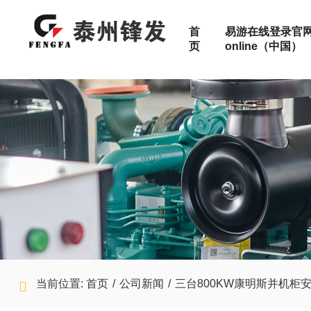
首
易游在线登录官网
页
online（中国）
特殊定制
按功率范
高压机组
10-50KW
静音机组
50-100KW
关于锋发
高压机组
数据中心
配件
移动式电站
100-300K
集装箱式发电机组
300-500K
500-800K
产品服务范围
移动式电站
矿山
售后服务
800-1200
1200-150
加入锋发
医院
1500-200
2000-240
当前位置:
首页
/
公司新闻
/
三台800KW康明斯并机柜
检测报告
工厂