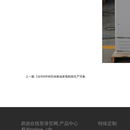
上一篇
:
2台500KW无动柴油发电机组生产完备
易游在线登录官网,
产品中心
特殊定制
易游online（中