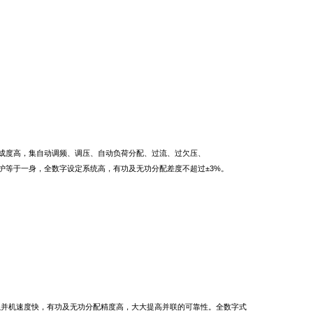
成度高，集自动调频、调压、自动负荷分配、过流、过欠压、
护等于一身，全数字设定系统高，有功及无功分配差度不超过±3%。
并机速度快，有功及无功分配精度高，大大提高并联的可靠性。全数字式