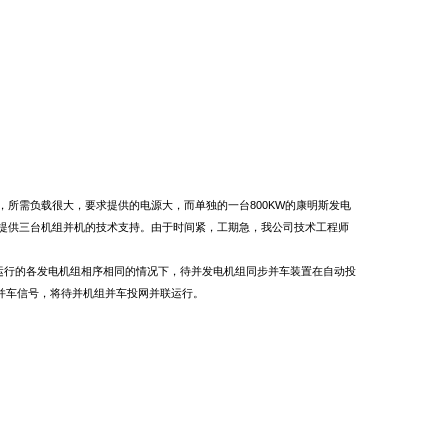
所需负载很大，要求提供的电源大，而单独的一台800KW的康明斯发电
求提供三台机组并机的技术支持。由于时间紧，工期急，我公司技术工程师
运行的各发电机组相序相同的情况下，待并发电机组同步并车装置在自动投
并车信号，将待并机组并车投网并联运行。