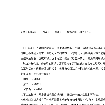
分类：
新闻动态
作者：
来源：
发布时间：
2021-07-27
近日，接到一个老客户的电话，原来购买的我公司的三台800KW
康明斯发
机组已不能满足需求，但是为了节约成本，不想再花大价格购买大功率的柴
在接到通知后，连夜加班出技术方案，出图纸给客户确认，然后车间加班
柴油发电机组并机使用的要求，并不是简单的两台或多台发电机组同时开
入工作后自动调整待并机组频率，电压自动跟踪运行机组的输出电压、频
并机误差（并机运行瞬间）
电压：＜±0.5%
频率：＜±0.2Hz
相位角：＜±200
大于上述指标，同步并机装置自动闭锁。保证并车的安全性和可靠性。
发电机组并机屏设有手动准同期并机功能和自动准同期并机功能，实现两台
手动准同期并机设有同步S表、同步指示灯、手动准同期并机保护装置，当