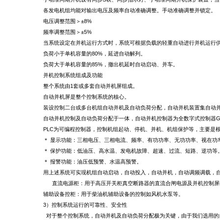
各发电机组均能对输出电压及频率自动准确调整。手动准确调整并锁定。
电压调整范围＞±8%
频率调整范围＞±5%
当系统设定在并机运行方式时，系统可根据负载的轻重自动进行并机运行
负荷小于单机容量的80%，延进自动解列。
负荷大于单机容量的85%，撤出机延时自动启动、并车。
并机控制系统组成及功能
整个系统由1套或多套自动并机屏组成。
自动并机屏是整个控制系统的核心。
装设控制二台或多台机组自动并机及自动负荷分配，自动并机装置集自动
自动并机控制及自动负荷分配于一体，自动并机控制器为全数字式控制器G
PLC为可编程控制器，控制机组起动、停机、并机、机组保护等，主要是
＊ 显示功能：三相电压、三相电流、频率、有功功率、无功功率、视在功
＊ 保护功能：低油压、高水温、发电机故障、超速、过流、短路、逆功等
＊ 报警功能：油压低预警、水温高预警。
用上述系统可实现机组自动启动，自动投入，自动并机，自动调频调载，
直流电源柜：用于高压开关柜真空断路器的直流合闸电源及并机控制屏
辅助设备控柜：用于柴油机辅助设备的控制如风机水泵等。
3）控制系统运行的可靠性、安全性
对于整个控制系统，自动并机及自动负荷分配极为关键，由于我们选用的