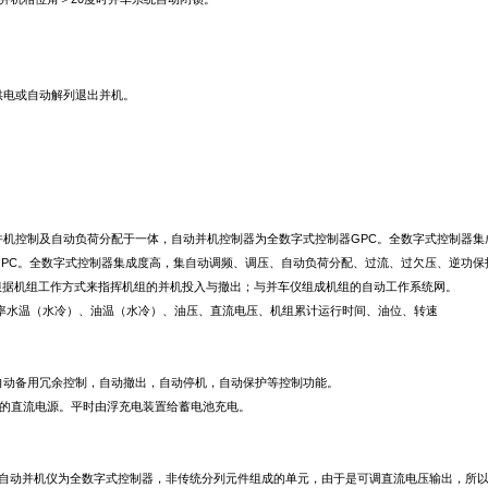
供电或自动解列退出并机。
并机控制及自动负荷分配于一体，自动并机控制器为全数字式控制器GPC。全数字式控制器集
PC。全数字式控制器集成度高，集自动调频、调压、自动负荷分配、过流、过欠压、逆功保
根据机组工作方式来指挥机组的并机投入与撤出；与并车仪组成机组的自动工作系统网。
率水温（水冷）、油温（水冷）、油压、直流电压、机组累计运行时间、油位、转速
。
自动备用冗余控制，自动撤出，自动停机，自动保护等控制功能。
的直流电源。平时由浮充电装置给蓄电池充电。
自动并机仪为全数字式控制器，非传统分列元件组成的单元，由于是可调直流电压输出，所以