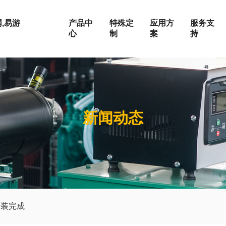
,易游
产品中
特殊定
应用方
服务支
心
制
案
持
围
按发动机品牌
上柴系列
新闻动态
玉柴系列
荣誉证书
静音机组
电站
定制化服务
W
潍柴系列
W
康明斯系列
W
帕金斯系列
企业文化
集装箱式发电机组
油田
维修保养
KW
道依茨系列
0KW
沃尔沃系列
成为合作伙伴
房地产
0KW
奔驰系列
0KW
安装完成
户外施工