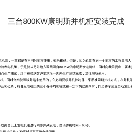
三台800KW康明斯并机柜安装完成
电机组
，一直都是在不同的地方使用，效果很好。但是，因为近期在另一个地方的工程量增大，
油发电机组，于是就从另外地方调回两台800KW的康明斯发电机组，同时向我司提出，要
加点生产测试，终于在接到客户要求后一周内生产测试完成，送往现场使用。
机，同时合闸就可以并起来使用的，它必须要求并机控制屏，采用准同期并机方式，在并机
率及相位角，待各
发电机组
的三个备件均相等或在一定下的误差内时，同步并车装置自动发出
或两台以上发电机组进行同步并列发电，自动并机时间＜60秒。
并机相位角＞20度时并车系统自动闭锁。