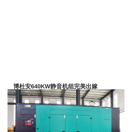
博杜安640KW静音机组完美出嫁
发布时间：
2021-07-27
潍柴博杜安
柴油发电机组
是我公司采用潍柴动力博杜安柴油机
12M26D792E200发动机配套锋发无刷全铜发电机组装而成。此款发电机组
用博杜安发动机额定功率为720KW，备用功率为792KW，组装成额定功率
为640KW，额定电流1153A，频率50HZ，转速1500转/分的
潍柴发电机