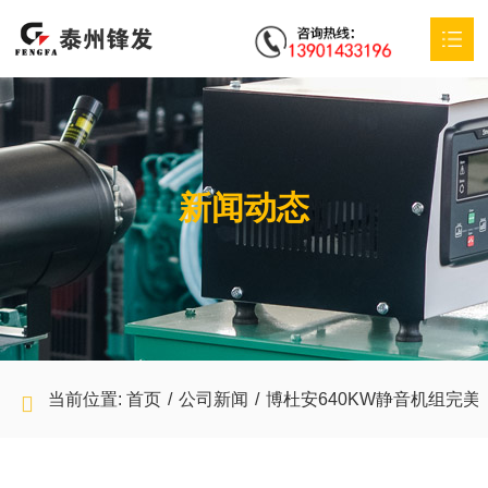
首页
易游在线登录官网,易游online（中国）
新闻动态
产品中心
特殊定制
应用方案
服务支持
当前位置:
首页
/
公司新闻
/
博杜安640KW静音机组完美
新闻动态
联系我们