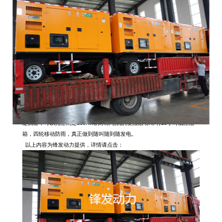
组，要求该发电机组能够移动使用，就是哪里需要水泵，发电机组就要移
动到哪里。同时，由于潜水泵的启动方式是变频启动，为了使发电机组能
够安全有效的对水泵供电，我公司的技术人员在客户不太了解的情况下，
主动加装中性定抗器，以保证发电机组的正常使用，确保哪里需要电源到
哪里。
今天，全厂师傅们经过加班加点，终于能够按时保质保量的把这一批
移
动防雨发电机
组交付给客户使用了，也能为全国的抗洪抢险出一分我们的
微薄之力。
该款移动防雨发电机组的额定功率为250KW，发电机组最大功率可达
275KW，柴油机选用上海乾能内燃机有限公司生产的发动机，它的额定功
率为278KW,最大功率308KW，最大输出电流可达495A同时加上一个中性
定抗器，可以完全满足150KW的水泵电机的变频启动.带有10小时底座油
箱，四轮移动防雨，真正做到随叫随到随发电。
以上内容为锋发动力提供，详情请点击：