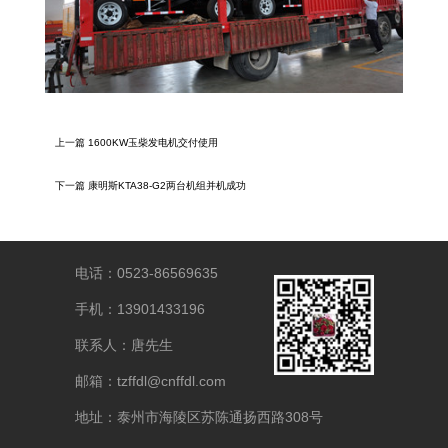
上一篇
1600KW玉柴发电机交付使用
下一篇
康明斯KTA38-G2两台机组并机成功
电话：0523-86569635
手机：13901433196
联系人：唐先生
邮箱：tzffdl@cnffdl.com
地址：泰州市海陵区苏陈通扬西路308号