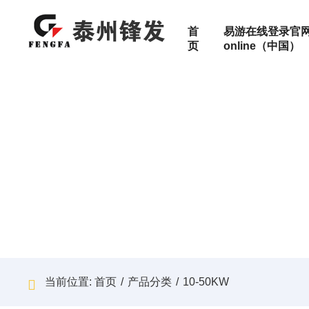
首
易游在线登录官网
页
online（中国）
特殊定制
按功率范
高压机组
10-50KW
静音机组
50-100KW
关于锋发
高压机组
数据中心
配件
移动式电站
100-300K
集装箱式发电机组
300-500K
500-800K
产品服务范围
移动式电站
矿山
售后服务
800-1200
1200-150
加入锋发
医院
1500-200
2000-240
当前位置:
首页
/
产品分类
/
10-50KW
工厂