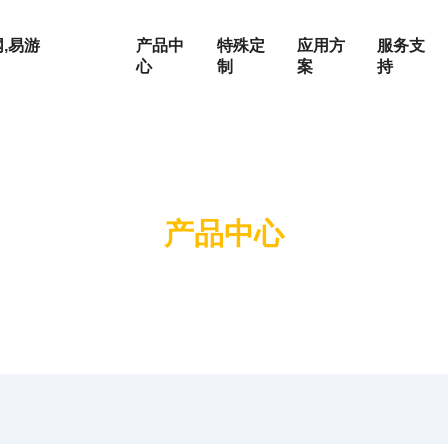
,易游
产品中
特殊定
应用方
服务支
心
制
案
持
围
按发动机品牌
上柴系列
产品中心
玉柴系列
荣誉证书
静音机组
电站
定制化服务
W
潍柴系列
W
康明斯系列
W
帕金斯系列
企业文化
集装箱式发电机组
油田
维修保养
KW
道依茨系列
0KW
沃尔沃系列
成为合作伙伴
房地产
0KW
奔驰系列
0KW
户外施工