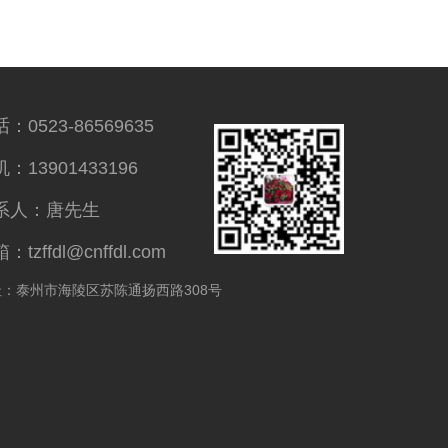
：0523-86569635
：13901433196
系人：唐先生
：tzffdl@cnffdl.com
址：泰州市海陵区苏陈通扬西路308号