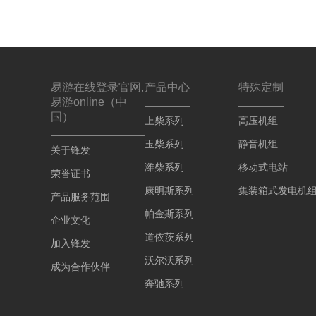
易游在线登录官网,
产品中心
特殊定制
易游online（中
国）
上柴系列
高压机组
玉柴系列
静音机组
关于锋发
潍柴系列
移动式电站
荣誉证书
康明斯系列
集装箱式发电机
产品服务范围
帕金斯系列
企业文化
道依茨系列
加入锋发
沃尔沃系列
成为合作伙伴
奔驰系列